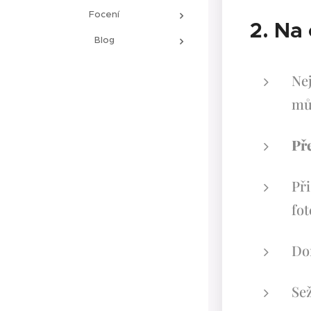
Focení
2. Na 
Blog
Nej
mů
Př
Při
fo
Dom
Sež