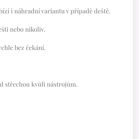
bízí i náhradní variantu v případě deště.
ešti nebo nikoliv.
ychle bez čekání.
d střechou kvůli nástrojům.