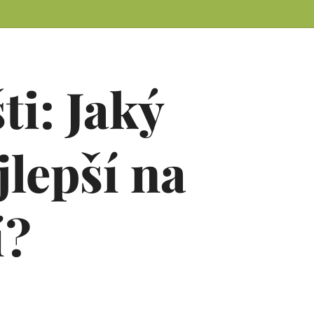
ti: Jaký
jlepší na
í?