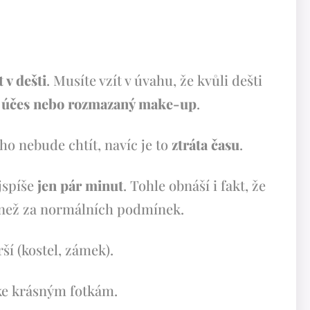
t v dešti
. Musíte vzít v úvahu, že kvůli dešti
ný účes nebo rozmazaný make-up
.
ho nebude chtít, navíc je to
ztráta času
.
ejspíše
jen pár minut
. Tohle obnáší i fakt, že
než za normálních podmínek.
í (kostel, zámek).
ke krásným fotkám.