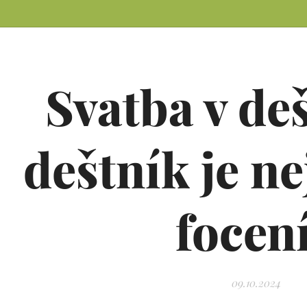
Svatba v deš
deštník je ne
focen
09.10.2024