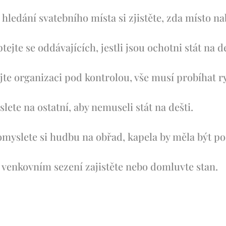
 hledání svatebního místa si zjistěte, zda místo na
tejte se oddávajících, jestli jsou ochotni stát na d
te organizaci pod kontrolou, vše musí probíhat r
lete na ostatní, aby nemuseli stát na dešti.
myslete si hudbu na obřad, kapela by měla být po
 venkovním sezení zajistěte nebo domluvte stan.