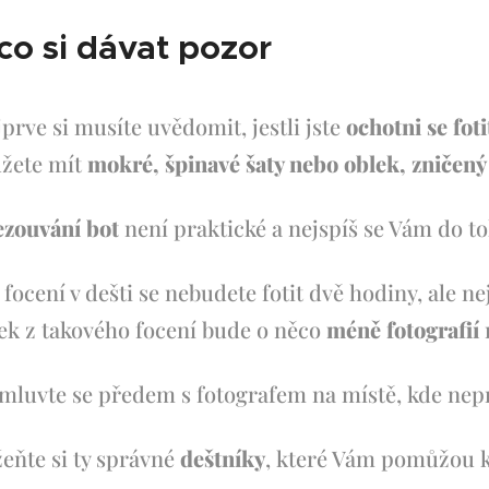
co si dávat pozor
prve si musíte uvědomit, jestli jste
ochotni se foti
žete mít
mokré, špinavé šaty nebo oblek, zniče
ezouvání bot
není praktické a nejspíš se Vám do to
 focení v dešti se nebudete fotit dvě hodiny, ale n
tek z takového focení bude o něco
méně fotografií
luvte se předem s fotografem na místě, kde neprš
eňte si ty správné
deštníky
, které Vám pomůžou 