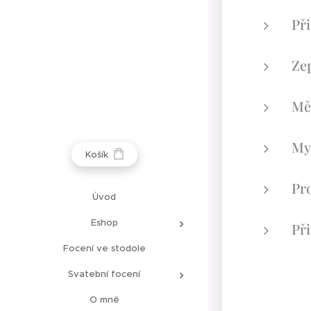
Při
Zep
Měj
Mys
Košík
Pro
Úvod
Eshop
Při
Focení ve stodole
Svatební focení
O mně