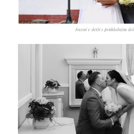
Focení v dešti s průhledným de