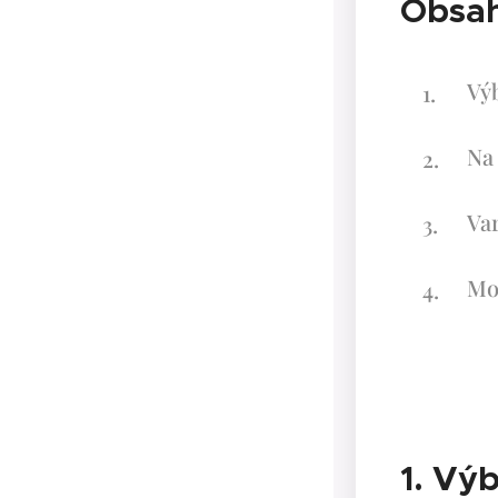
Obsah
Vý
Na 
Va
Mo
1. Vý