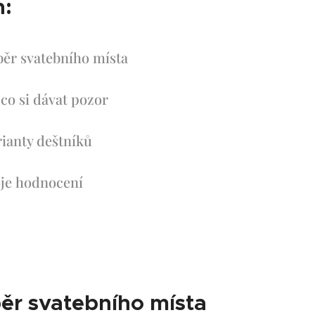
:
běr svatebního místa
co si dávat pozor
rianty deštníků
je hodnocení
běr svatebního místa