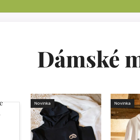
Dámské m
e
Novinka
Novinka
y