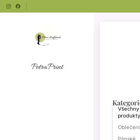
PetraPrint
Kategori
Všechny
produkt
Oblečení
Pánské