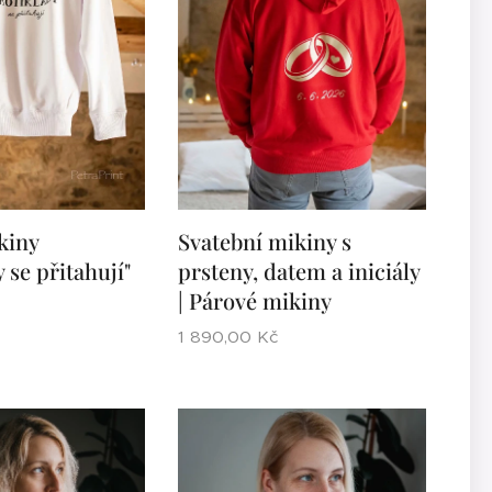
kiny
Svatební mikiny s
 se přitahují"
prsteny, datem a iniciály
| Párové mikiny
1 890,00
Kč