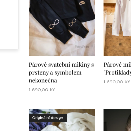
Párové svatební mikiny s
Párové mi
prsteny a symbolem
"Protiklady
nekonečna
1 690,00
Kč
1 690,00
Kč
Originální design