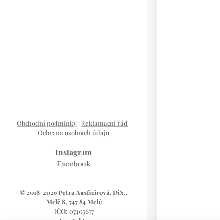
Obchodní podmínky
|
Reklamační řád
|
Ochrana osobních údajů
Instagram
Facebook
© 2018-2026 Petra Ausficírová, DiS.,
Melč 8, 747 84 Melč
IČO:
07405677