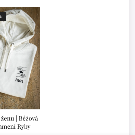
ší
 ženu | Béžová
amení Ryby