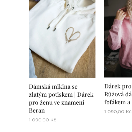
Dárek pro 
Dámská mikina se
Růžová dá
zlatým potiskem | Dárek
foťákem a 
pro ženu ve znamení
Beran
1 090,00
Kč
1 090,00
Kč