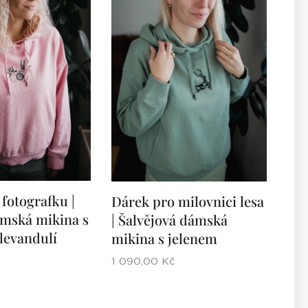
fotografku |
Dárek pro milovnici lesa
mská mikina s
| Šalvějová dámská
levandulí
mikina s jelenem
1 090,00
Kč