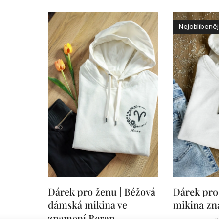
Nejoblíbeněj
Dárek pro ženu | Béžová
Dárek pro
dámská mikina ve
mikina zn
znamení Beran