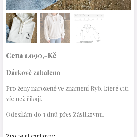
Tabulka velikostí - mikina dámská Moon
Cena 1.090,-Kč
Dárkově zabaleno
Pro ženy narozené ve znamení Ryb, které cítí
víc než říkají.
Odesílám do 3 dnů přes Zásilkovnu.
Zvolte si variantu: