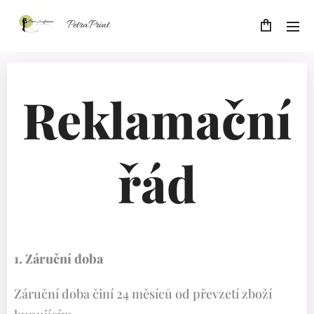
PetraPrint
Reklamační
řád
1. Záruční doba
Záruční doba činí 24 měsíců od převzetí zboží