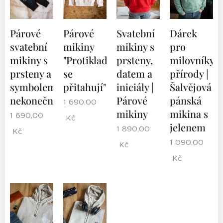
Párové
Párové
Svatební
Dárek
svatební
mikiny
mikiny s
pro
mikiny s
"Protiklady
prsteny,
milovníky
prsteny a
se
datem a
přírody |
symbolem
přitahují"
iniciály |
Šalvějová
nekonečna
Párové
pánská
1 690,00
mikiny
mikina s
1 690,00
Kč
jelenem
1 890,00
Kč
1 090,00
Kč
Kč