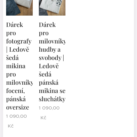
Dárek
Dárek
pro
pro
fotografy
milovníky
| Ledově
hudby a
šedá
svobody |
mikina
Ledově
pro
šedá
milovníky
pánská
focení,
mikina se
pánská
sluchátky
oversize
1 090,00
1 090,00
Kč
Kč