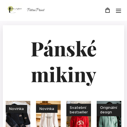
PetraPrint
Pánské
mikiny
Svatební
Originální
Novinka
Novinka
bestseller
design