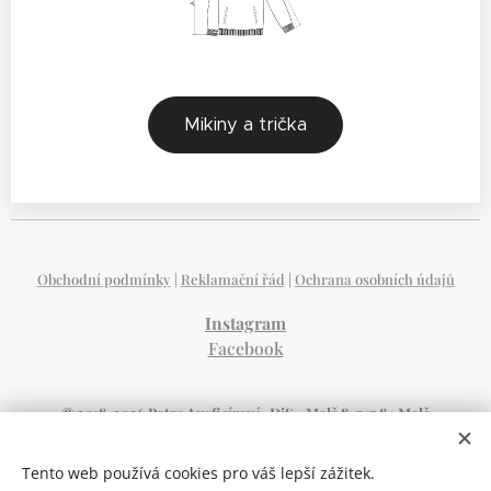
Mikiny a trička
Obchodní podmínky
|
Reklamační řád
|
Ochrana osobních údajů
Instagram
Facebook
© 2018-2026 Petra Ausficírová, DiS., Melč 8, 747 84 Melč
IČO:
07405677
Kontakt:
Tento web používá cookies pro váš lepší zážitek.
tel.:
603 991 938