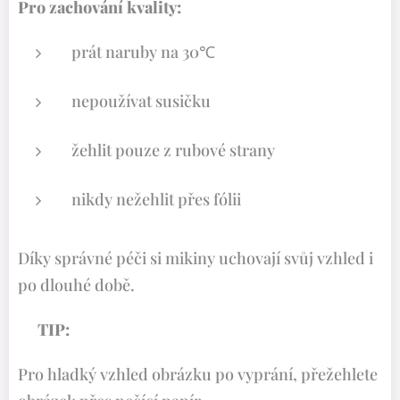
Pro zachování kvality:
prát naruby na 30℃
nepoužívat susičku
žehlit pouze z rubové strany
nikdy nežehlit přes fólii
Díky správné péči si mikiny uchovají svůj vzhled i
po dlouhé době.
✨TIP:
Pro hladký vzhled obrázku po vyprání, přežehlete