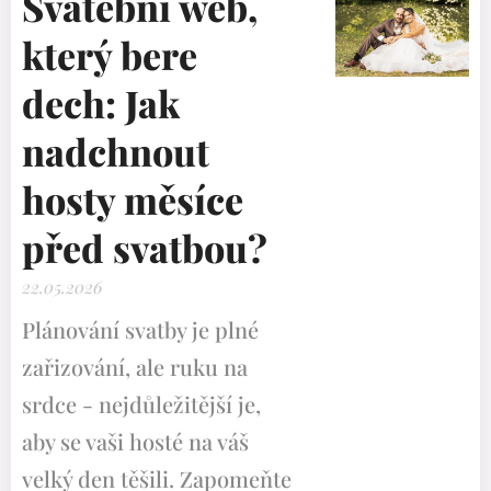
Svatební web,
který bere
dech: Jak
nadchnout
hosty měsíce
před svatbou?
22.05.2026
Plánování svatby je plné
zařizování, ale ruku na
srdce - nejdůležitější je,
aby se vaši hosté na váš
velký den těšili. Zapomeňte