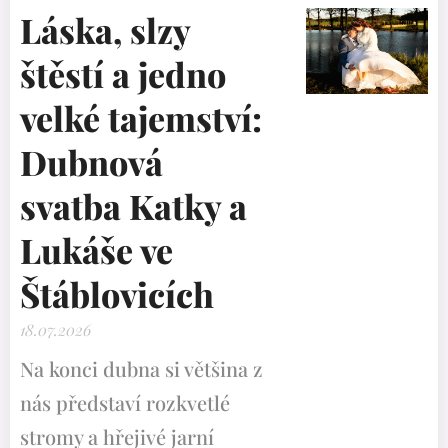
Láska, slzy
štěstí a jedno
velké tajemství:
Dubnová
svatba Katky a
Lukáše ve
Štáblovicích
18.07.2026
Na konci dubna si většina z
nás představí rozkvetlé
stromy a hřejivé jarní