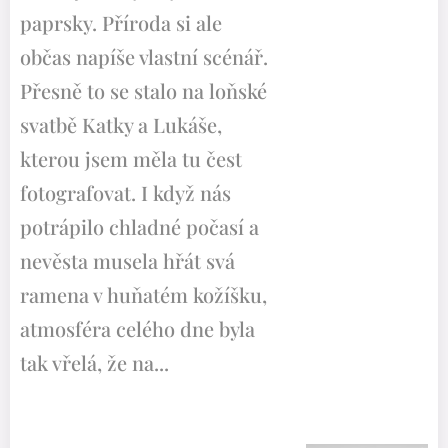
paprsky. Příroda si ale
občas napíše vlastní scénář.
Přesně to se stalo na loňské
svatbě Katky a Lukáše,
kterou jsem měla tu čest
fotografovat. I když nás
potrápilo chladné počasí a
nevěsta musela hřát svá
ramena v huňatém kožíšku,
atmosféra celého dne byla
tak vřelá, že na...