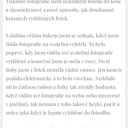
Tisknuté fotografie jsem několikrát hodila do koše
a zkoušela nové a nové způsoby, jak dosáhnout
krásných vytištěných fotek.
S dalším větším tiskem jsem se setkala, když jsem
tiskla fotografie na svatební veletrh. To bylo
poprvé, kdy jsem viděla své svatební fotografie
vytištěné a konečně jsem je měla v ruce. Do té
doby jsem z fotek neměla žádné emoce. Jen jsem je
poslala elektronicky a to bylo všechno. Nedělalo
mi to žádnou radost a fotky tak ztratily hodnotu.
Když vidím své fotografie na webu nebo upravené
v počítači, tak nemám z toho takový hezký pocit u
srdce jako když je lepím vytištěné do fotoalba.