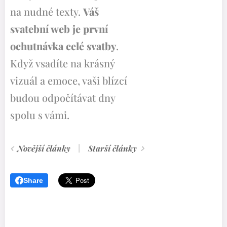
na nudné texty.
Váš
svatební web je první
ochutnávka celé svatby
.
Když vsadíte na krásný
vizuál a emoce, vaši blízcí
budou odpočítávat dny
spolu s vámi.
Novější články
Starší články
Share