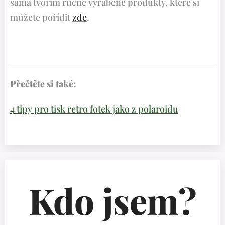
sama tvořím ručně vyráběné produkty, které si
můžete pořídit
zde
.
Přečtěte si také:
4 tipy pro tisk retro fotek jako z polaroidu
Kdo jsem?