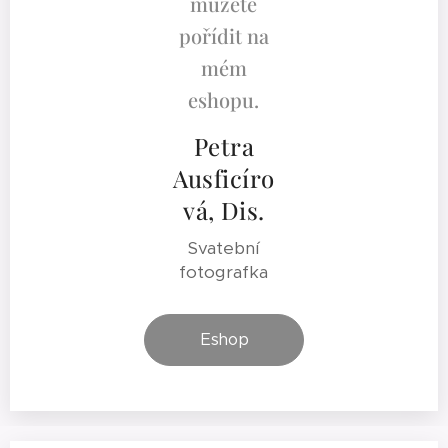
můžete
pořídit na
mém
eshopu.
Petra
Ausficíro
vá, Dis.
Svatební
fotografka
Eshop