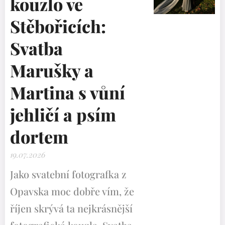
kouzlo ve
Stěbořicích:
Svatba
Marušky a
Martina s vůní
jehličí a psím
dortem
19.07.2026
Jako svatební fotografka z
Opavska moc dobře vím, že
říjen skrývá ta nejkrásnější